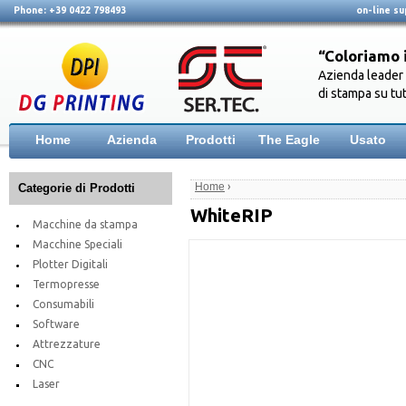
Phone: +39 0422 798493
on-line s
“Coloriamo 
Azienda leader 
di stampa su tut
Home
Azienda
Prodotti
The Eagle
Usato
Home
›
Categorie di Prodotti
WhiteRIP
Macchine da stampa
Macchine Speciali
Plotter Digitali
Termopresse
Consumabili
Software
Attrezzature
CNC
Laser