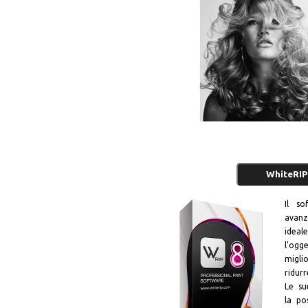
WhiteRIP
Il s
avanz
ideale
l'ogge
migli
ridur
Le su
la po