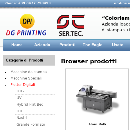
Phone: +39 0422 798493
on-line 
“Coloriam
Azienda leade
di stampa su t
Home
Azienda
Prodotti
The Eagle
Usato
Browser prodotti
Categorie di Prodotti
Macchine da stampa
Macchine Speciali
Plotter Digitali
DTG
UV
Hybrid Flat Bed
DTF
Nastri
Atom Multi
Grande Formato