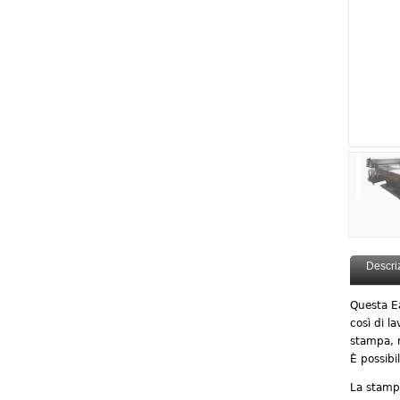
Descri
Questa Ea
così di l
stampa, m
È possib
La stampa