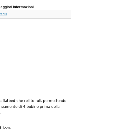
aggiori informazioni
aci!!
flatbed che roll to roll, permettendo
lineamento di 4 bobine prima della
.
ilizzo.