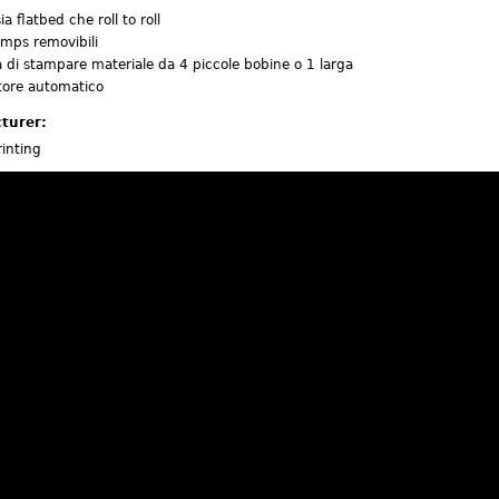
a flatbed che roll to roll
amps removibili
tà di stampare materiale da 4 piccole bobine o 1 larga
tore automatico
turer:
inting