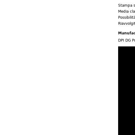
Stampa si
Media cl
Possibili
Riavvolgi
Manufac
DPI DG Pr