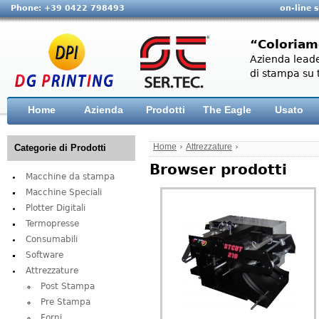
Phone: +39 0422 798493
on-line 
“Coloriam
Azienda leade
di stampa su t
Home
Azienda
Prodotti
The Eagle
Usato
Home
›
Attrezzature
›
Categorie di Prodotti
Browser prodotti
Macchine da stampa
Macchine Speciali
Plotter Digitali
Termopresse
Consumabili
Software
Attrezzature
Post Stampa
Pre Stampa
Forni