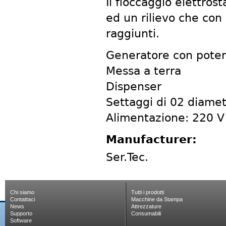
Il floccaggio elettros
ed un rilievo che con
raggiunti.
Generatore con pote
Messa a terra
Dispenser
Settaggi di 02 diamet
Alimentazione: 220 V
Manufacturer:
Ser.Tec.
Chi siamo
Tutti i prodotti
Contattaci
Macchine da Stampa
News
Attrezzature
Supporto
Consumabili
Software