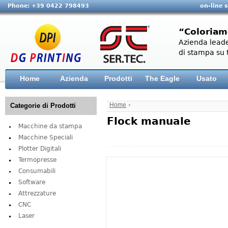
Phone: +39 0422 798493
on-line 
“Coloriam
Azienda leade
di stampa su t
Home
Azienda
Prodotti
The Eagle
Usato
Home
›
Categorie di Prodotti
Flock manuale
Macchine da stampa
Macchine Speciali
Plotter Digitali
Termopresse
Consumabili
Software
Attrezzature
CNC
Laser