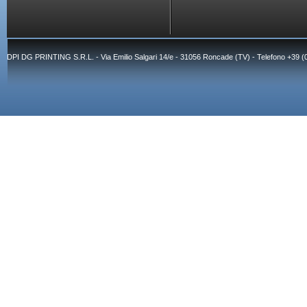
DPI DG PRINTING S.R.L. - Via Emilio Salgari 14/e - 31056 Roncade (TV) - Telefono +39 